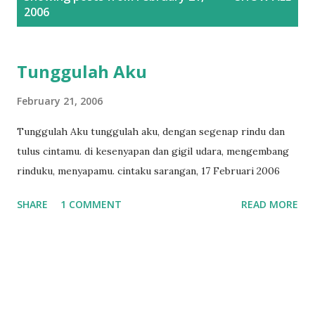
o
2006
s
t
s
Tunggulah Aku
February 21, 2006
Tunggulah Aku tunggulah aku, dengan segenap rindu dan
tulus cintamu. di kesenyapan dan gigil udara, mengembang
rinduku, menyapamu. cintaku sarangan, 17 Februari 2006
SHARE
1 COMMENT
READ MORE