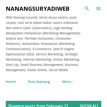
Skip to main content
NANANGSURYADIWEB
Web Nanang Suryadi, berisi karya sastra: puisi,
cerpen, esai serta kabar-kabar sastra Indonesia
dan sastra cyber (cybersastra), juga tentang
Manajemen Pemasaran (Marketing Management),
antara lain: Perilaku Konsumen, (Consumer
Behavior), Komunikasi Pemasaran (Marketing
Communication), E-Commerce, Search Engine
Optimization (SEO), Service Marketing, Strategic
Marketing, Internet Marketing, Online Marketing,
Start Up, Small Business Management, Business,
Management, Game Online, Social Media
Home
Puisi Nanang
More…
P
Showing posts from February 21,
SHOW ALL