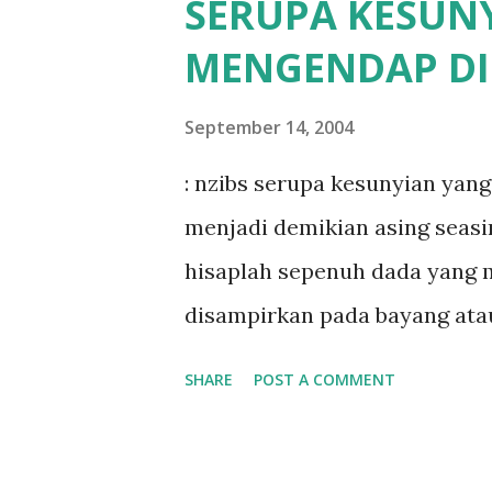
SERUPA KESUN
t
MENGENDAP D
s
September 14, 2004
: nzibs serupa kesunyian ya
menjadi demikian asing seasin
hisaplah sepenuh dada yang
disampirkan pada bayang ata
tetap saja kesunyian yang mel
SHARE
POST A COMMENT
menantang deru hingga bibir 