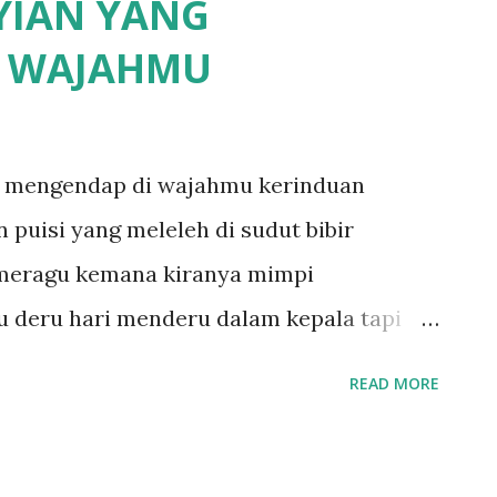
YIAN YANG
I WAJAHMU
ng mengendap di wajahmu kerinduan
 puisi yang meleleh di sudut bibir
 meragu kemana kiranya mimpi
u deru hari menderu dalam kepala tapi
intas dan melintas di sela waktu
READ MORE
membiru dan waktu berhenti saat itu