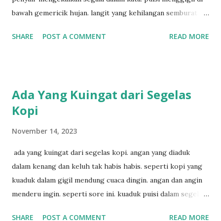
bawah gemericik hujan. langit yang kehilangan semburat
cahaya. senja yang menyisakan warna kelabu. apa kabar
SHARE
POST A COMMENT
READ MORE
penyair? apakah sia sia aku dituliskan. puisi menggigil
menari di bawah gemericik hujan.
Ada Yang Kuingat dari Segelas
Kopi
November 14, 2023
ada yang kuingat dari segelas kopi. angan yang diaduk
dalam kenang dan keluh tak habis habis. seperti kopi yang
kuaduk dalam gigil mendung cuaca dingin. angan dan angin
menderu ingin. seperti sore ini. kuaduk puisi dalam segelas
kopi. hitam sekali.
SHARE
POST A COMMENT
READ MORE