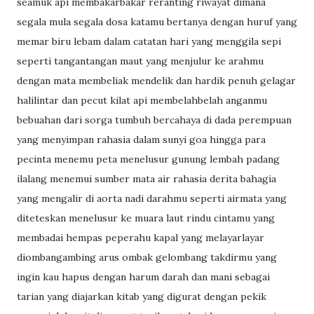
seamuk api membakarbakar reranting riwayat dimana
segala mula segala dosa katamu bertanya dengan huruf yang
memar biru lebam dalam catatan hari yang menggila sepi
seperti tangantangan maut yang menjulur ke arahmu
dengan mata membeliak mendelik dan hardik penuh gelagar
halilintar dan pecut kilat api membelahbelah anganmu
bebuahan dari sorga tumbuh bercahaya di dada perempuan
yang menyimpan rahasia dalam sunyi goa hingga para
pecinta menemu peta menelusur gunung lembah padang
ilalang menemui sumber mata air rahasia derita bahagia
yang mengalir di aorta nadi darahmu seperti airmata yang
diteteskan menelusur ke muara laut rindu cintamu yang
membadai hempas peperahu kapal yang melayarlayar
diombangambing arus ombak gelombang takdirmu yang
ingin kau hapus dengan harum darah dan mani sebagai
tarian yang diajarkan kitab yang digurat dengan pekik