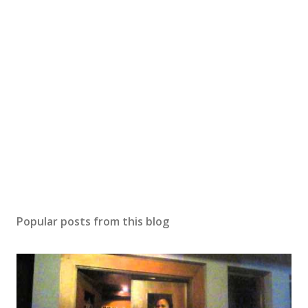
s
t
a
C
o
m
m
e
n
t
Popular posts from this blog