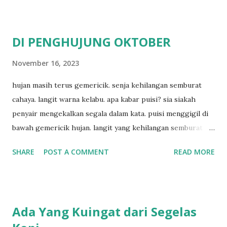
DI PENGHUJUNG OKTOBER
November 16, 2023
hujan masih terus gemericik. senja kehilangan semburat
cahaya. langit warna kelabu. apa kabar puisi? sia siakah
penyair mengekalkan segala dalam kata. puisi menggigil di
bawah gemericik hujan. langit yang kehilangan semburat
cahaya. senja yang menyisakan warna kelabu. apa kabar
SHARE
POST A COMMENT
READ MORE
penyair? apakah sia sia aku dituliskan. puisi menggigil
menari di bawah gemericik hujan.
Ada Yang Kuingat dari Segelas