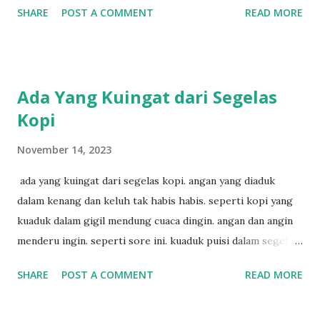
SHARE
POST A COMMENT
READ MORE
penyair? apakah sia sia aku dituliskan. puisi menggigil
menari di bawah gemericik hujan.
Ada Yang Kuingat dari Segelas
Kopi
November 14, 2023
ada yang kuingat dari segelas kopi. angan yang diaduk
dalam kenang dan keluh tak habis habis. seperti kopi yang
kuaduk dalam gigil mendung cuaca dingin. angan dan angin
menderu ingin. seperti sore ini. kuaduk puisi dalam segelas
kopi. hitam sekali.
SHARE
POST A COMMENT
READ MORE