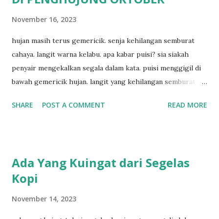
November 16, 2023
hujan masih terus gemericik. senja kehilangan semburat
cahaya. langit warna kelabu. apa kabar puisi? sia siakah
penyair mengekalkan segala dalam kata. puisi menggigil di
bawah gemericik hujan. langit yang kehilangan semburat
cahaya. senja yang menyisakan warna kelabu. apa kabar
SHARE
POST A COMMENT
READ MORE
penyair? apakah sia sia aku dituliskan. puisi menggigil
menari di bawah gemericik hujan.
Ada Yang Kuingat dari Segelas
Kopi
November 14, 2023