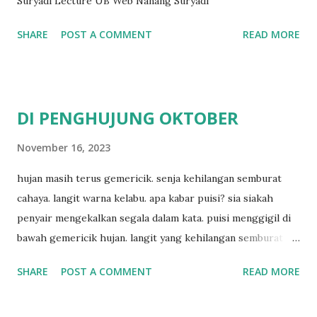
Suryadi Lecture UB Web Nanang Suryadi
SHARE
POST A COMMENT
READ MORE
DI PENGHUJUNG OKTOBER
November 16, 2023
hujan masih terus gemericik. senja kehilangan semburat
cahaya. langit warna kelabu. apa kabar puisi? sia siakah
penyair mengekalkan segala dalam kata. puisi menggigil di
bawah gemericik hujan. langit yang kehilangan semburat
cahaya. senja yang menyisakan warna kelabu. apa kabar
SHARE
POST A COMMENT
READ MORE
penyair? apakah sia sia aku dituliskan. puisi menggigil
menari di bawah gemericik hujan.