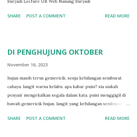
Suryadi Lecture UB Web Nanang Suryadi
SHARE
POST A COMMENT
READ MORE
DI PENGHUJUNG OKTOBER
November 16, 2023
hujan masih terus gemericik. senja kehilangan semburat
cahaya. langit warna kelabu. apa kabar puisi? sia siakah
penyair mengekalkan segala dalam kata. puisi menggigil di
bawah gemericik hujan. langit yang kehilangan semburat
cahaya. senja yang menyisakan warna kelabu. apa kabar
SHARE
POST A COMMENT
READ MORE
penyair? apakah sia sia aku dituliskan. puisi menggigil
menari di bawah gemericik hujan.