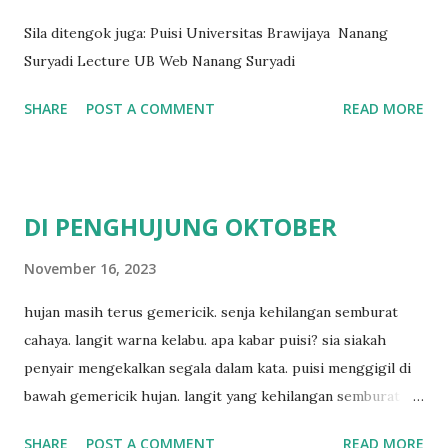
Sila ditengok juga: Puisi Universitas Brawijaya Nanang
Suryadi Lecture UB Web Nanang Suryadi
SHARE
POST A COMMENT
READ MORE
DI PENGHUJUNG OKTOBER
November 16, 2023
hujan masih terus gemericik. senja kehilangan semburat
cahaya. langit warna kelabu. apa kabar puisi? sia siakah
penyair mengekalkan segala dalam kata. puisi menggigil di
bawah gemericik hujan. langit yang kehilangan semburat
cahaya. senja yang menyisakan warna kelabu. apa kabar
SHARE
POST A COMMENT
READ MORE