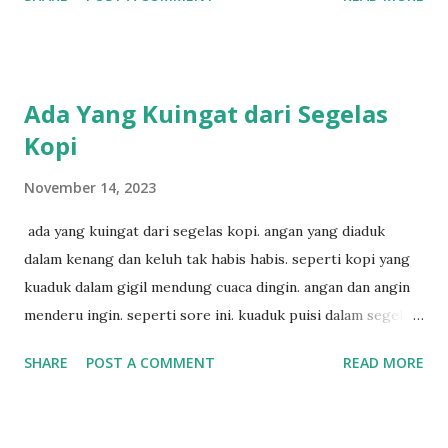
penyair? apakah sia sia aku dituliskan. puisi menggigil
menari di bawah gemericik hujan.
Ada Yang Kuingat dari Segelas
Kopi
November 14, 2023
ada yang kuingat dari segelas kopi. angan yang diaduk
dalam kenang dan keluh tak habis habis. seperti kopi yang
kuaduk dalam gigil mendung cuaca dingin. angan dan angin
menderu ingin. seperti sore ini. kuaduk puisi dalam segelas
kopi. hitam sekali.
SHARE
POST A COMMENT
READ MORE