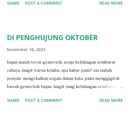
SHARE
POST A COMMENT
READ MORE
DI PENGHUJUNG OKTOBER
November 16, 2023
hujan masih terus gemericik. senja kehilangan semburat
cahaya. langit warna kelabu. apa kabar puisi? sia siakah
penyair mengekalkan segala dalam kata. puisi menggigil di
bawah gemericik hujan. langit yang kehilangan semburat
cahaya. senja yang menyisakan warna kelabu. apa kabar
SHARE
POST A COMMENT
READ MORE
penyair? apakah sia sia aku dituliskan. puisi menggigil
menari di bawah gemericik hujan.