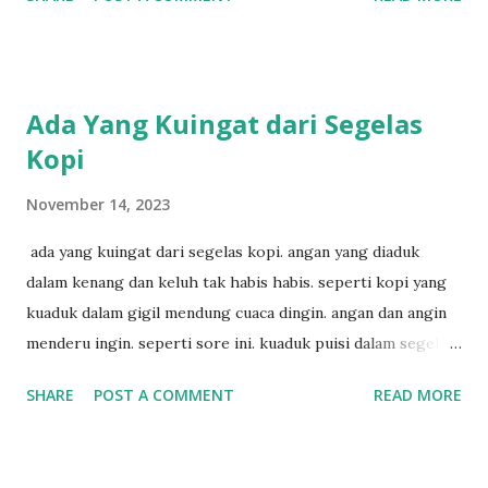
penyair? apakah sia sia aku dituliskan. puisi menggigil
menari di bawah gemericik hujan.
Ada Yang Kuingat dari Segelas
Kopi
November 14, 2023
ada yang kuingat dari segelas kopi. angan yang diaduk
dalam kenang dan keluh tak habis habis. seperti kopi yang
kuaduk dalam gigil mendung cuaca dingin. angan dan angin
menderu ingin. seperti sore ini. kuaduk puisi dalam segelas
kopi. hitam sekali.
SHARE
POST A COMMENT
READ MORE