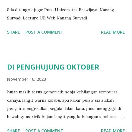
Sila ditengok juga: Puisi Universitas Brawijaya Nanang
Suryadi Lecture UB Web Nanang Suryadi
SHARE
POST A COMMENT
READ MORE
DI PENGHUJUNG OKTOBER
November 16, 2023
hujan masih terus gemericik. senja kehilangan semburat
cahaya. langit warna kelabu. apa kabar puisi? sia siakah
penyair mengekalkan segala dalam kata. puisi menggigil di
bawah gemericik hujan. langit yang kehilangan semburat
cahaya. senja yang menyisakan warna kelabu. apa kabar
SHARE
POST A COMMENT
READ MORE