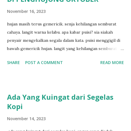
November 16, 2023
hujan masih terus gemericik. senja kehilangan semburat
cahaya. langit warna kelabu. apa kabar puisi? sia siakah
penyair mengekalkan segala dalam kata. puisi menggigil di
bawah gemericik hujan. langit yang kehilangan semburat
cahaya. senja yang menyisakan warna kelabu. apa kabar
SHARE
POST A COMMENT
READ MORE
penyair? apakah sia sia aku dituliskan. puisi menggigil
menari di bawah gemericik hujan.
Ada Yang Kuingat dari Segelas
Kopi
November 14, 2023