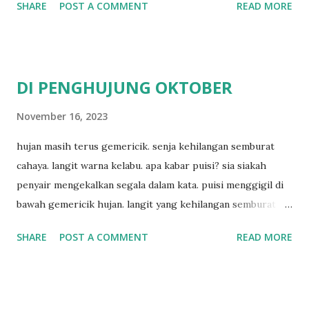
SHARE
POST A COMMENT
READ MORE
DI PENGHUJUNG OKTOBER
November 16, 2023
hujan masih terus gemericik. senja kehilangan semburat
cahaya. langit warna kelabu. apa kabar puisi? sia siakah
penyair mengekalkan segala dalam kata. puisi menggigil di
bawah gemericik hujan. langit yang kehilangan semburat
cahaya. senja yang menyisakan warna kelabu. apa kabar
SHARE
POST A COMMENT
READ MORE
penyair? apakah sia sia aku dituliskan. puisi menggigil
menari di bawah gemericik hujan.