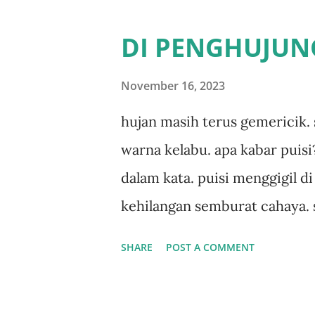
DI PENGHUJUN
November 16, 2023
hujan masih terus gemericik. 
warna kelabu. apa kabar puisi
dalam kata. puisi menggigil d
kehilangan semburat cahaya. 
kabar penyair? apakah sia sia 
SHARE
POST A COMMENT
bawah gemericik hujan.