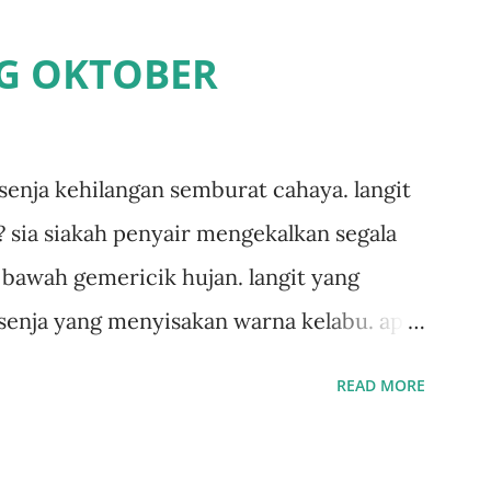
G OKTOBER
senja kehilangan semburat cahaya. langit
? sia siakah penyair mengekalkan segala
i bawah gemericik hujan. langit yang
senja yang menyisakan warna kelabu. apa
aku dituliskan. puisi menggigil menari di
READ MORE