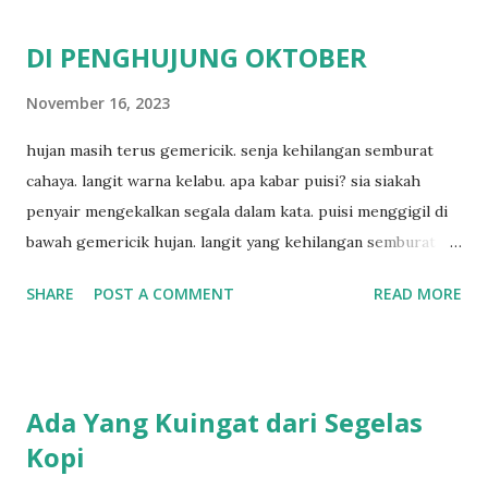
DI PENGHUJUNG OKTOBER
November 16, 2023
hujan masih terus gemericik. senja kehilangan semburat
cahaya. langit warna kelabu. apa kabar puisi? sia siakah
penyair mengekalkan segala dalam kata. puisi menggigil di
bawah gemericik hujan. langit yang kehilangan semburat
cahaya. senja yang menyisakan warna kelabu. apa kabar
SHARE
POST A COMMENT
READ MORE
penyair? apakah sia sia aku dituliskan. puisi menggigil
menari di bawah gemericik hujan.
Ada Yang Kuingat dari Segelas
Kopi