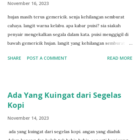
November 16, 2023
hujan masih terus gemericik. senja kehilangan semburat
cahaya. langit warna kelabu. apa kabar puisi? sia siakah
penyair mengekalkan segala dalam kata. puisi menggigil di
bawah gemericik hujan. langit yang kehilangan semburat
cahaya. senja yang menyisakan warna kelabu. apa kabar
SHARE
POST A COMMENT
READ MORE
penyair? apakah sia sia aku dituliskan. puisi menggigil
menari di bawah gemericik hujan.
Ada Yang Kuingat dari Segelas
Kopi
November 14, 2023
ada yang kuingat dari segelas kopi. angan yang diaduk