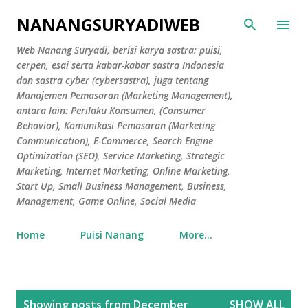
Skip to main content
NANANGSURYADIWEB
Web Nanang Suryadi, berisi karya sastra: puisi,
cerpen, esai serta kabar-kabar sastra Indonesia
dan sastra cyber (cybersastra), juga tentang
Manajemen Pemasaran (Marketing Management),
antara lain: Perilaku Konsumen, (Consumer
Behavior), Komunikasi Pemasaran (Marketing
Communication), E-Commerce, Search Engine
Optimization (SEO), Service Marketing, Strategic
Marketing, Internet Marketing, Online Marketing,
Start Up, Small Business Management, Business,
Management, Game Online, Social Media
Home
Puisi Nanang
More…
P
Showing posts from December
SHOW ALL