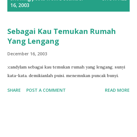
o
16, 2003
s
t
s
Sebagai Kau Temukan Rumah
Yang Lengang
December 16, 2003
:candylam sebagai kau temukan rumah yang lengang. sunyi
kata-kata. demikianlah puisi. menemukan puncak bunyi.
SHARE
POST A COMMENT
READ MORE