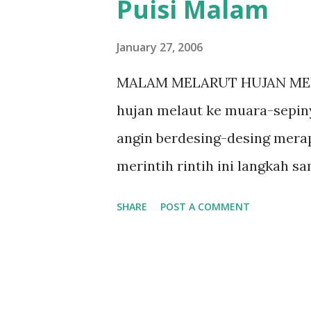
Puisi Malam
t
s
January 27, 2006
MALAM MELARUT HUJAN MELA
hujan melaut ke muara-sepiny
angin berdesing-desing merap
merintih rintih ini langkah 
memuai seperti hujan sepert
SHARE
POST A COMMENT
melaut ke muara sepinya men