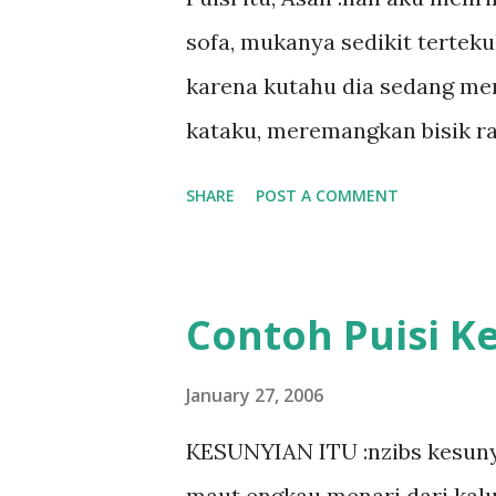
sofa, mukanya sedikit terteku
karena kutahu dia sedang men
kataku, meremangkan bisik ra
SHARE
POST A COMMENT
Contoh Puisi K
January 27, 2006
KESUNYIAN ITU :nzibs kesuny
maut engkau menari dari kalut