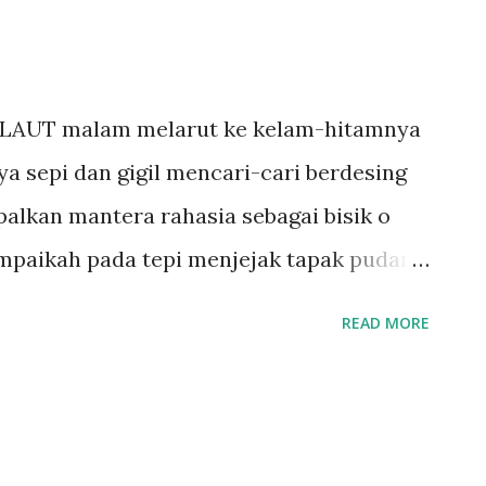
UT malam melarut ke kelam-hitamnya
a sepi dan gigil mencari-cari berdesing
alkan mantera rahasia sebagai bisik o
sampaikah pada tepi menjejak tapak pudar
i malam melarut ke kelam hitamnya
READ MORE
gekal di ketiadaan