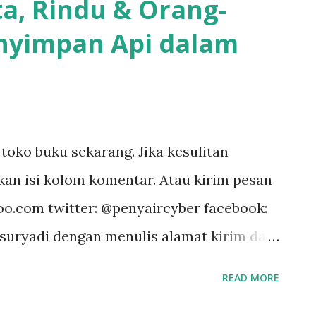
ta, Rindu & Orang-
nyimpan Api dalam
 toko buku sekarang. Jika kesulitan
an isi kolom komentar. Atau kirim pesan
o.com twitter: @penyaircyber facebook:
uryadi dengan menulis alamat kirim dan
uku: 60.000 + ongkos kirim. Silakan
READ MORE
Unibraw 0579-01-015778-50-2 Atas nama: