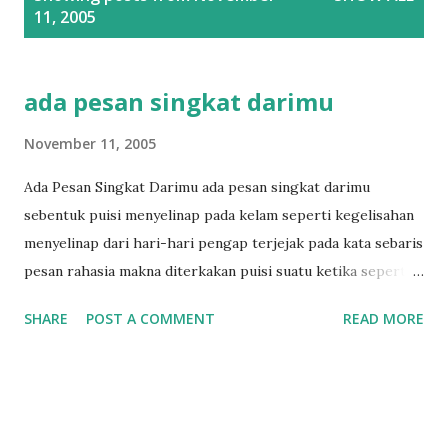
o
11, 2005
s
t
s
ada pesan singkat darimu
November 11, 2005
Ada Pesan Singkat Darimu ada pesan singkat darimu
sebentuk puisi menyelinap pada kelam seperti kegelisahan
menyelinap dari hari-hari pengap terjejak pada kata sebaris
pesan rahasia makna diterkakan puisi suatu ketika seperti
kegundahan mengendap ke dalam mimpi menjelma goda
SHARE
POST A COMMENT
READ MORE
kata rahasia