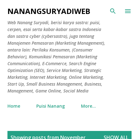
Skip to main content
NANANGSURYADIWEB
Web Nanang Suryadi, berisi karya sastra: puisi,
cerpen, esai serta kabar-kabar sastra Indonesia
dan sastra cyber (cybersastra), juga tentang
Manajemen Pemasaran (Marketing Management),
antara lain: Perilaku Konsumen, (Consumer
Behavior), Komunikasi Pemasaran (Marketing
Communication), E-Commerce, Search Engine
Optimization (SEO), Service Marketing, Strategic
Marketing, Internet Marketing, Online Marketing,
Start Up, Small Business Management, Business,
Management, Game Online, Social Media
Home
Puisi Nanang
More…
P
Showing posts from November
SHOW ALL