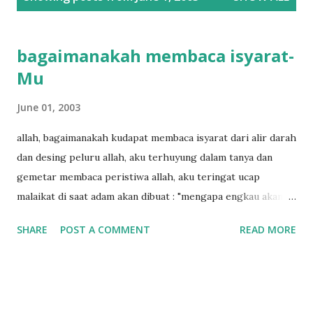
o
s
t
bagaimanakah membaca isyarat-
s
Mu
June 01, 2003
allah, bagaimanakah kudapat membaca isyarat dari alir darah
dan desing peluru allah, aku terhuyung dalam tanya dan
gemetar membaca peristiwa allah, aku teringat ucap
malaikat di saat adam akan dibuat : "mengapa engkau akan
mencipta makhluk yang akan berbunuh-bunuh dan membuat
SHARE
POST A COMMENT
READ MORE
kerusakan di muka bumi." allah, bagaimanakah kudapat
membaca isyarat hingga sampai pada jawab rahasiamu