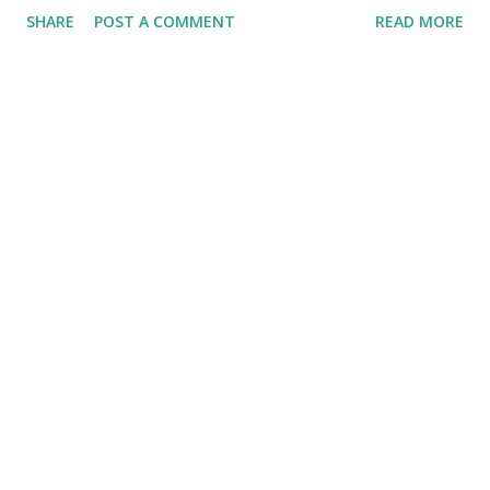
batu juga karang dimana kau coba menatah nama sebagai
SHARE
POST A COMMENT
READ MORE
tanda bahwa ada yang pernah merindu pernah ada yang
tulus mencinta di deretan huruf- huruf di rentang masa di
titik usia