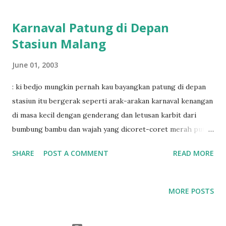
Karnaval Patung di Depan
Stasiun Malang
June 01, 2003
: ki bedjo mungkin pernah kau bayangkan patung di depan
stasiun itu bergerak seperti arak-arakan karnaval kenangan
di masa kecil dengan genderang dan letusan karbit dari
bumbung bambu dan wajah yang dicoret-coret merah putih
yang meleleh dari dahi ke leher ke dada seperti juga
SHARE
POST A COMMENT
READ MORE
mungkin kau bayangkan dirimu yang menunggang kuda itu
diponegoro atau sudirman yang kau tatap penuh
kekaguman di bundaran di terik matahari dengan mata
MORE POSTS
kanakmu yang membayangkan mereka bergerak berarak
dalam iring-iringan itu...