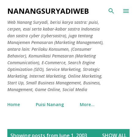
Skip to main content
NANANGSURYADIWEB
Web Nanang Suryadi, berisi karya sastra: puisi,
cerpen, esai serta kabar-kabar sastra Indonesia
dan sastra cyber (cybersastra), juga tentang
Manajemen Pemasaran (Marketing Management),
antara lain: Perilaku Konsumen, (Consumer
Behavior), Komunikasi Pemasaran (Marketing
Communication), E-Commerce, Search Engine
Optimization (SEO), Service Marketing, Strategic
Marketing, Internet Marketing, Online Marketing,
Start Up, Small Business Management, Business,
Management, Game Online, Social Media
Home
Puisi Nanang
More…
P
Showing posts from June 1, 2003
SHOW ALL