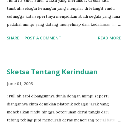
: ibnu hs sulur sulur waktu yang merambat di usia kita
tumbuh sebagai kenangan yang menjalar di lelangit rindu
sehingga kata sepertinya menjadikan abadi segala yang fana
padahal mimpi yang datang menyelinap dari kedalaman laut
rahasia mendenyarkan isyarat tentang maut yang demikian
SHARE
POST A COMMENT
READ MORE
telengas sehingga terciptalah puisi yang sepi menjadi yatim
menjadi piatu menjadi kata-kata yang menolak kehendak
dan kepastian walau tahu segala tak abadi tapi ia
menuliskannya seakan abadi
Sketsa Tentang Kerinduan
June 01, 2003
: rull nh tapi dibangunnya dunia dengan mimpi seperti
diangannya cinta demikian platonik sebagai jarak yang
menebalkan rindu hingga beterjunan derai tangis dari
tebing tebing pipi mencurah deras menerjang terjal batu