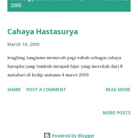
o
2005
s
t
s
Cahaya Hastasurya
March 10, 2005
lengking tangismu memecah pagi subuh sebagai cahaya
harapku yang tumbuh menjadi fajar yang merekah dari 8
matahari di kedip matamu 4 maret 2005
SHARE
POST A COMMENT
READ MORE
MORE POSTS
Powered by Blogger