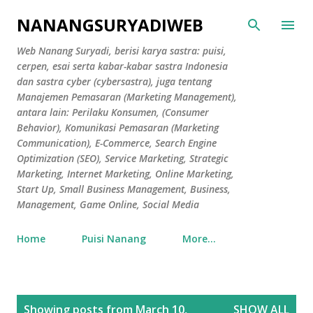
Skip to main content
NANANGSURYADIWEB
Web Nanang Suryadi, berisi karya sastra: puisi,
cerpen, esai serta kabar-kabar sastra Indonesia
dan sastra cyber (cybersastra), juga tentang
Manajemen Pemasaran (Marketing Management),
antara lain: Perilaku Konsumen, (Consumer
Behavior), Komunikasi Pemasaran (Marketing
Communication), E-Commerce, Search Engine
Optimization (SEO), Service Marketing, Strategic
Marketing, Internet Marketing, Online Marketing,
Start Up, Small Business Management, Business,
Management, Game Online, Social Media
Home
Puisi Nanang
More…
P
Showing posts from March 10,
SHOW ALL