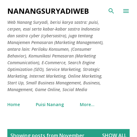
Skip to main content
NANANGSURYADIWEB
Web Nanang Suryadi, berisi karya sastra: puisi,
cerpen, esai serta kabar-kabar sastra Indonesia
dan sastra cyber (cybersastra), juga tentang
Manajemen Pemasaran (Marketing Management),
antara lain: Perilaku Konsumen, (Consumer
Behavior), Komunikasi Pemasaran (Marketing
Communication), E-Commerce, Search Engine
Optimization (SEO), Service Marketing, Strategic
Marketing, Internet Marketing, Online Marketing,
Start Up, Small Business Management, Business,
Management, Game Online, Social Media
Home
Puisi Nanang
More…
P
Showing posts from November
SHOW ALL