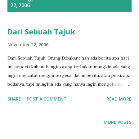
o
22, 2006
s
t
s
Dari Sebuah Tajuk
November 22, 2006
Dari Sebuah Tajuk: Orang Dibakar : hah ada berita apa hari
ini, seperti kubaui hangit orang terbakar. mungkin ada yang
ingin mencatat dengan tergesa. dalam berita. atau puisi. apa
bedanya. tapi mungkin ada yang hanya ingin mengekalkannya
dalam ingatan. atau mungkin ada yang ingin segera
SHARE
POST A COMMENT
READ MORE
melupakannya. seperti biasa. seperti biasanya Dari Sebuah
Tajuk: Orang Bunuh Diri :hah masih berita yang hampir
sama dengan kemarin: orang bunuh diri, katamu. mengapa
MORE POSTS
bukan huruf bunuh diri. mungkin akan jadi puisi. orang-
orang murung. menatap nasib hitam warnanya. di huruf-