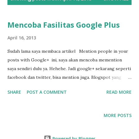
o
s
t
Mencoba Fasilitas Google Plus
s
April 16, 2013
Sudah lama saya membaca artikel Mention people in your
posts with Google+ ini, saya akan mencoba memention
saya sendiri dulu ya. Hehehe. Jadi google+ sekarang seperti
facebook dan twitter, bisa mention juga. Blogspot yang
dimiliki oleh google juga akhirnya memanfaatkan fasilitas
SHARE
POST A COMMENT
READ MORE
ini. Coba saya mention akun google+ saya yaitu: +Nanang
Suryadi dan +Nanang Suryadi ternyata bisa otomatis. Saya
panggil siapa lagi ya? +Doddy Hidayat dan +dhanang
MORE POSTS
ernawan deh. Biar baca puisi saya. Hahaha. Ayo-ayo. Siapa
lagi yang mau baca puisi? +Andrea Gibran +andika
rahmawati +Andiana Moedasir +Rudy Prihatin +aan
Powered by Blogger