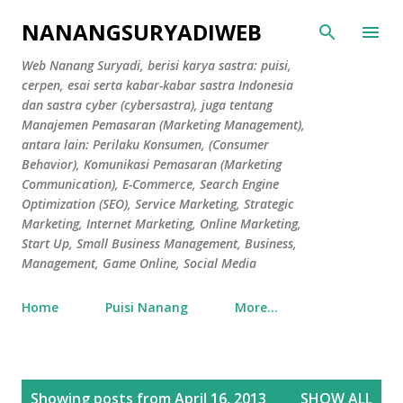
Skip to main content
NANANGSURYADIWEB
Web Nanang Suryadi, berisi karya sastra: puisi,
cerpen, esai serta kabar-kabar sastra Indonesia
dan sastra cyber (cybersastra), juga tentang
Manajemen Pemasaran (Marketing Management),
antara lain: Perilaku Konsumen, (Consumer
Behavior), Komunikasi Pemasaran (Marketing
Communication), E-Commerce, Search Engine
Optimization (SEO), Service Marketing, Strategic
Marketing, Internet Marketing, Online Marketing,
Start Up, Small Business Management, Business,
Management, Game Online, Social Media
Home
Puisi Nanang
More…
P
Showing posts from April 16, 2013
SHOW ALL