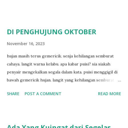
DI PENGHUJUNG OKTOBER
November 16, 2023
hujan masih terus gemericik. senja kehilangan semburat
cahaya. langit warna kelabu. apa kabar puisi? sia siakah
penyair mengekalkan segala dalam kata. puisi menggigil di
bawah gemericik hujan. langit yang kehilangan semburat
cahaya. senja yang menyisakan warna kelabu. apa kabar
SHARE
POST A COMMENT
READ MORE
penyair? apakah sia sia aku dituliskan. puisi menggigil
menari di bawah gemericik hujan.
Ada Yang Kuingat dari Segelas