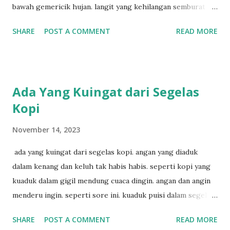
bawah gemericik hujan. langit yang kehilangan semburat
cahaya. senja yang menyisakan warna kelabu. apa kabar
SHARE
POST A COMMENT
READ MORE
penyair? apakah sia sia aku dituliskan. puisi menggigil
menari di bawah gemericik hujan.
Ada Yang Kuingat dari Segelas
Kopi
November 14, 2023
ada yang kuingat dari segelas kopi. angan yang diaduk
dalam kenang dan keluh tak habis habis. seperti kopi yang
kuaduk dalam gigil mendung cuaca dingin. angan dan angin
menderu ingin. seperti sore ini. kuaduk puisi dalam segelas
kopi. hitam sekali.
SHARE
POST A COMMENT
READ MORE