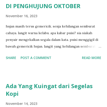
DI PENGHUJUNG OKTOBER
November 16, 2023
hujan masih terus gemericik. senja kehilangan semburat
cahaya. langit warna kelabu. apa kabar puisi? sia siakah
penyair mengekalkan segala dalam kata. puisi menggigil di
bawah gemericik hujan. langit yang kehilangan semburat
cahaya. senja yang menyisakan warna kelabu. apa kabar
SHARE
POST A COMMENT
READ MORE
penyair? apakah sia sia aku dituliskan. puisi menggigil
menari di bawah gemericik hujan.
Ada Yang Kuingat dari Segelas
Kopi
November 14, 2023