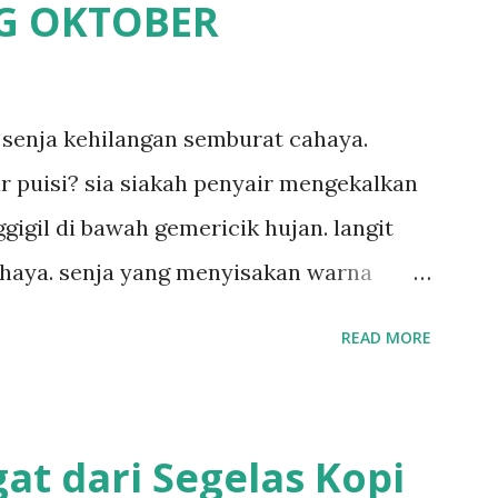
G OKTOBER
 senja kehilangan semburat cahaya.
ar puisi? sia siakah penyair mengekalkan
gigil di bawah gemericik hujan. langit
haya. senja yang menyisakan warna
akah sia sia aku dituliskan. puisi
READ MORE
emericik hujan.
at dari Segelas Kopi