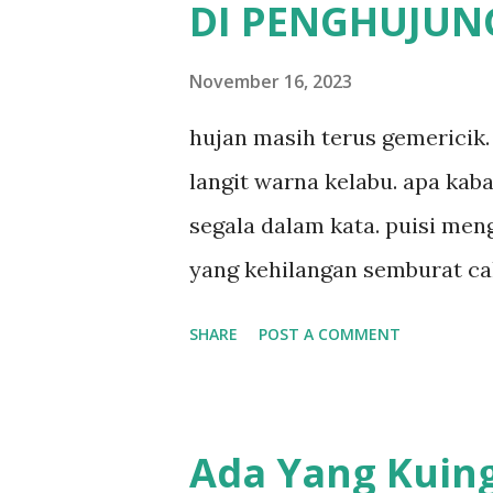
DI PENGHUJUN
November 16, 2023
hujan masih terus gemericik.
langit warna kelabu. apa kab
segala dalam kata. puisi meng
yang kehilangan semburat ca
kelabu. apa kabar penyair? ap
SHARE
POST A COMMENT
menggigil menari di bawah g
Ada Yang Kuing