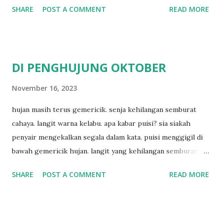
SHARE
POST A COMMENT
READ MORE
DI PENGHUJUNG OKTOBER
November 16, 2023
hujan masih terus gemericik. senja kehilangan semburat
cahaya. langit warna kelabu. apa kabar puisi? sia siakah
penyair mengekalkan segala dalam kata. puisi menggigil di
bawah gemericik hujan. langit yang kehilangan semburat
cahaya. senja yang menyisakan warna kelabu. apa kabar
SHARE
POST A COMMENT
READ MORE
penyair? apakah sia sia aku dituliskan. puisi menggigil
menari di bawah gemericik hujan.