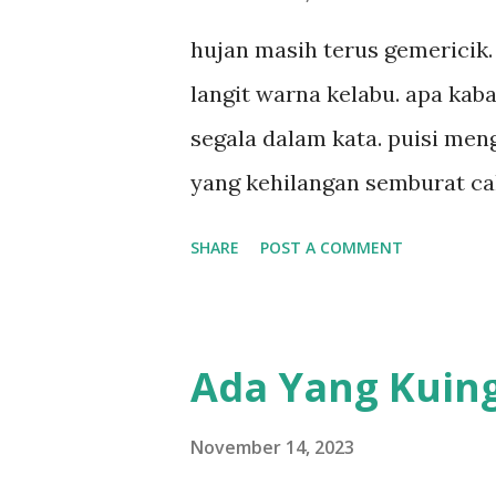
hujan masih terus gemericik.
langit warna kelabu. apa kab
segala dalam kata. puisi meng
yang kehilangan semburat ca
kelabu. apa kabar penyair? ap
SHARE
POST A COMMENT
menggigil menari di bawah g
Ada Yang Kuing
November 14, 2023