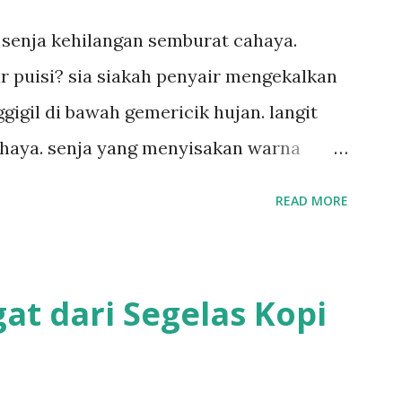
 senja kehilangan semburat cahaya.
ar puisi? sia siakah penyair mengekalkan
gigil di bawah gemericik hujan. langit
haya. senja yang menyisakan warna
akah sia sia aku dituliskan. puisi
READ MORE
emericik hujan.
at dari Segelas Kopi